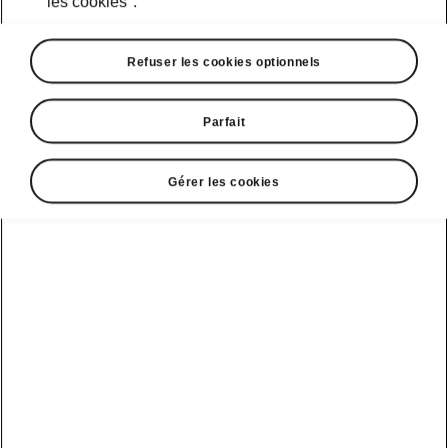
les cookies".
Calcul d’itinéraire en ligne
Refuser les cookies optionnels
Importation de destinations en ligne
Parfait
Informations sur la circulation en ligne
Gérer les cookies
Bornes de recharge
Gracenote
Recherche de pints d'intérêt en ligne
Commande vocale en ligne