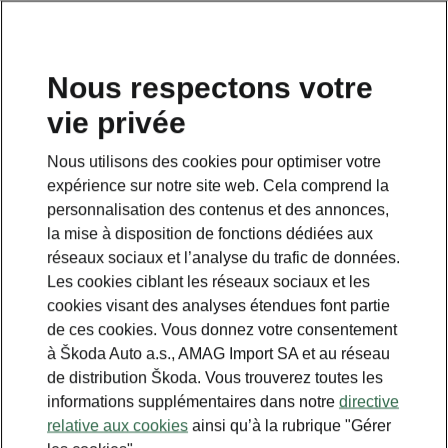
FR
Nous respectons votre
SWITZERLAND
vie privée
Nous utilisons des cookies pour optimiser votre
expérience sur notre site web. Cela comprend la
personnalisation des contenus et des annonces,
Voir la disponibilité des
la mise à disposition de fonctions dédiées aux
réseaux sociaux et l’analyse du trafic de données.
services Škoda Connect
Les cookies ciblant les réseaux sociaux et les
cookies visant des analyses étendues font partie
de ces cookies. Vous donnez votre consentement
Pour consulter les informations sur les services et les
vidéos, veuillez cliquer sur un service spécifique dans la
à Škoda Auto a.s., AMAG Import SA et au réseau
liste ci-dessous.
de distribution Škoda. Vous trouverez toutes les
informations supplémentaires dans notre
directive
Infotainment Online
relative aux cookies
ainsi qu’à la rubrique "Gérer