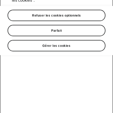
les cookies".
Refuser les cookies optionnels
Parfait
Gérer les cookies
Confort «Simply Clever»
Toit panoramique
Le grand toit panoramique en option avec pare-
soleil garantit une grande luminosité dans
l’habitacle du véhicule. Le verre est teinté en
noir pour
limiter la quantité de lumière et de