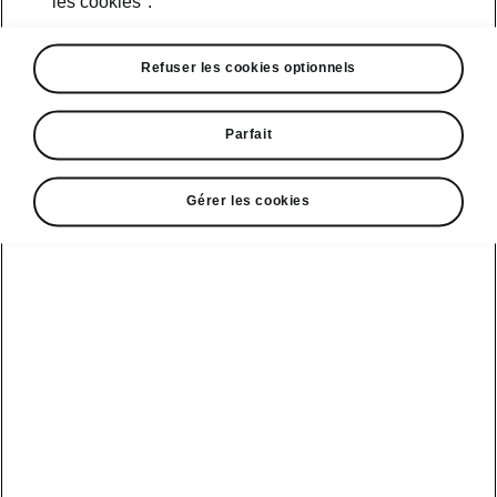
les cookies".
polluants atmosphériques, ont
considérablement baissé. Ce résultat a été
obtenu grâce à des investissements majeurs
Refuser les cookies optionnels
dans la protection de l’environnement,
principalement canalisés dans la
Parfait
modernisation des sources d’énergie, la
construction d’excellents ateliers de peinture
de carrosseries et d’installations de
Gérer les cookies
traitement des eaux usées, de protection des
sols et des eaux souterraines, et de mise en
œuvre de mesures d’économie d’énergie.
Škoda minimise l’impact que ses activités
exerceront à long terme sur l’environnement.
L’audit ISO 14001 a prouvé que les
obligations de la politique d’entreprise, y
compris les exigences légales, sont
remplies.Škoda Auto progresse donc dans sa
poursuite d’un développement durable. Dans