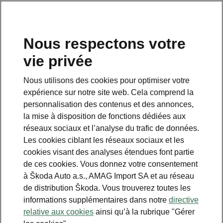
FR
Nous respectons votre
vie privée
Nous utilisons des cookies pour optimiser votre
Škoda sur l’écologie
expérience sur notre site web. Cela comprend la
Développement durable
personnalisation des contenus et des annonces,
la mise à disposition de fonctions dédiées aux
Protection de l’environnement
réseaux sociaux et l’analyse du trafic de données.
Les cookies ciblant les réseaux sociaux et les
cookies visant des analyses étendues font partie
Malgré une production ayant plus que triplé
de ces cookies. Vous donnez votre consentement
depuis la fusion de 1991 avec Volkswagen,
à Škoda Auto a.s., AMAG Import SA et au réseau
Škoda Auto n’a pas augmenté sa contrainte
de distribution Škoda. Vous trouverez toutes les
absolue sur l’environnement. Au contraire,
informations supplémentaires dans notre
directive
certains indicateurs, y compris la
relative aux cookies
ainsi qu’à la rubrique "Gérer
consommation d’eau et les émissions de