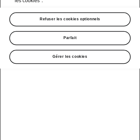
les cookies".
Service clientèle
+ 41 800 03 20 10
Refuser les cookies optionnels
Contact
Parfait
Gérer les cookies
Voir aussi
Newsletter
Configurateur
Partenaire Škoda
Course d’essai