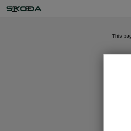
FR
This pa