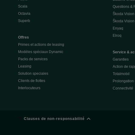
Scala
Questions &
Octavia
Škoda Vision
Superb
Škoda Vision
Enyaq
Elroq
Offres
Primes et actions de leasing
Modèles spéciaux Dynamic
Service & ac
Packs de services
Garanties
Leasing
Action de rap
Solution speciales
Totalmobil
Clients de flottes
Prolongation 
Interlocuteurs
Connectivité
Clauses de non-responsabilité