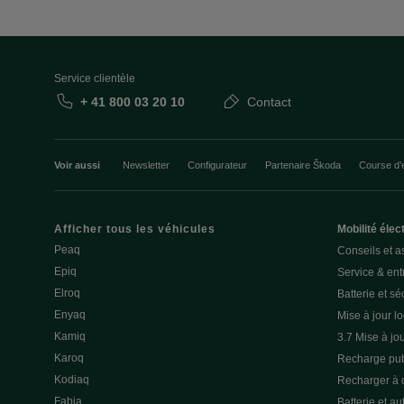
Service clientèle
+ 41 800 03 20 10
Contact
Voir aussi
Newsletter
Configurateur
Partenaire Škoda
Course d’
Afficher tous les véhicules
Mobilité élec
Peaq
Conseils et a
Epiq
Service & entr
Elroq
Batterie et sé
Enyaq
Mise à jour lo
Kamiq
3.7 Mise à jou
Karoq
Recharge pub
Kodiaq
Recharger à 
Fabia
Batterie et a