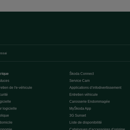
essai
trique
Škoda Connect
stuces
Service Cam
etien de l'e-véhicule
Applications d’infodivertissement
curité
Entretien véhicule
gicielle
Carosserie Endommagée
r logicielle
MyŠkoda App
lique
3G Sunset
domicile
Liste de disponibilité
utonomie
Catalogues d’accessoires d’origine