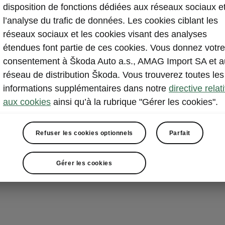
Essuie-g
disposition de fonctions dédiées aux réseaux sociaux e
l’analyse du trafic de données. Les cookies ciblant les
Pour la premiè
réseaux sociaux et les cookies visant des analyses
alimentation i
étendues font partie de ces cookies. Vous donnez votre
vous aidera à
consentement à Škoda Auto a.s., AMAG Import SA et a
efficace et do
réseau de distribution Škoda. Vous trouverez toutes les
un lavage rapi
informations supplémentaires dans notre
directive relat
quotidien ou u
aux cookies
ainsi qu’à la rubrique "Gérer les cookies".
exigeantes, le 
adaptée à cha
Refuser les cookies optionnels
Parfait
Gérer les cookies