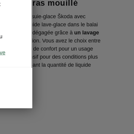
lace à bras mouillé
t
re fois, un essuie-glace Škoda avec
ntégrée en liquide lave-glace dans le balai
 garder la vue dégagée grâce à
un lavage
u
sé avec précision. Vous avez le choix entre
de, un lavage de confort pour un usage
ive
n lavage intensif pour des conditions plus
système utilisant la quantité de liquide
que variante.