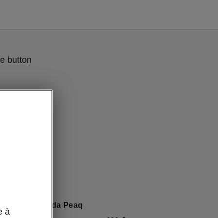
e button
ly Clever» Škoda Peaq
e à