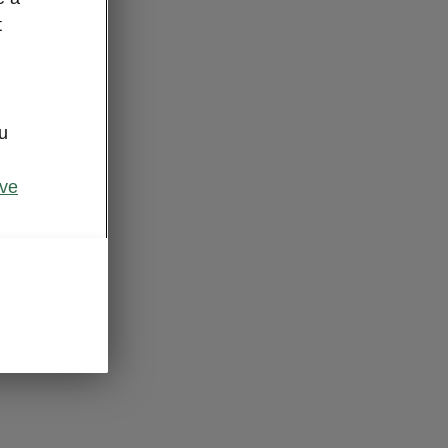
t
u
c
ive
à l’avant
pour les