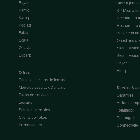
Enyaq
Mise à jour lo
Kamiq
3.7 Mise à jou
Karoq
Recharge pub
Kodiaq
Recharger à 
Fabia
Batterie et a
Scala
Questions &
Octavia
Škoda Vision
Superb
Škoda Vision
Enyaq
Elroq
Offres
Primes et actions de leasing
Modèles spéciaux Dynamic
Service & ac
Packs de services
Garanties
Leasing
Action de rap
Solution speciales
Totalmobil
Clients de flottes
Prolongation 
Interlocuteurs
Connectivité