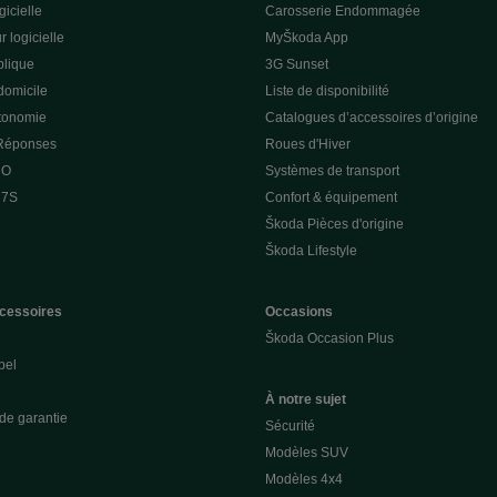
gicielle
Carosserie Endommagée
r logicielle
MyŠkoda App
lique
3G Sunset
domicile
Liste de disponibilité
utonomie
Catalogues d’accessoires d’origine
 Réponses
Roues d'Hiver
 O
Systèmes de transport
 7S
Confort & équipement
Škoda Pièces d'origine
Škoda Lifestyle
cessoires
Occasions
Škoda Occasion Plus
pel
À notre sujet
de garantie
Sécurité
Modèles SUV
Modèles 4x4