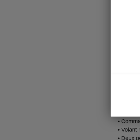
Pac
• Régula
• Assista
assistan
• Infodi
navigati
• Systèm
et à l’arr
• Assista
véhicules
• Foncti
• Comma
• Volant
• Deux po