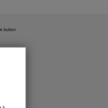
e button
e à