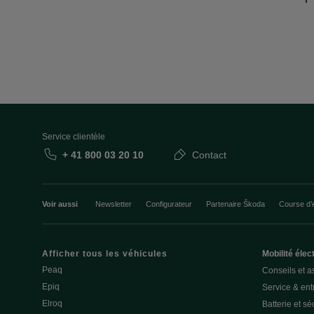
Service clientèle
+ 41 800 03 20 10
Contact
Voir aussi
Newsletter
Configurateur
Partenaire Škoda
Course d’
Afficher tous les véhicules
Mobilité élec
Peaq
Conseils et a
Epiq
Service & entr
Elroq
Batterie et sé