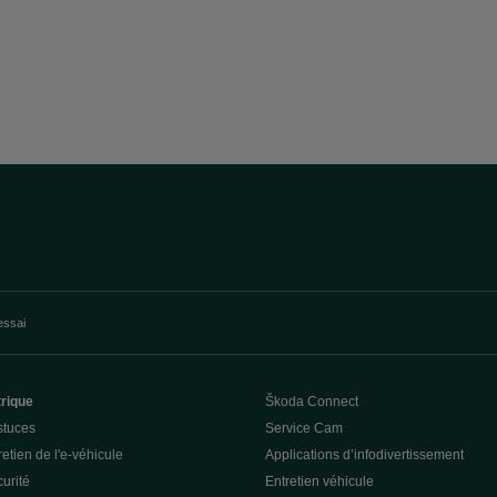
essai
trique
Škoda Connect
stuces
Service Cam
etien de l'e-véhicule
Applications d’infodivertissement
curité
Entretien véhicule