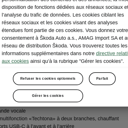
disposition de fonctions dédiées aux réseaux sociaux e
k Travel
l’analyse du trafic de données. Les cookies ciblant les
réseaux sociaux et les cookies visant des analyses
étendues font partie de ces cookies. Vous donnez votre
teur de vitesse adaptatif «Adaptive Cruise Control»
consentement à Škoda Auto a.s., AMAG Import SA et a
nt adaptatif de maintien de trajectoire «Lane Assist» ave
réseau de distribution Škoda. Vous trouverez toutes les
t d’embouteillage et de freinage d’urgence
informations supplémentaires dans notre
directive relat
vertissement «PREMIUM» avec fonctionnalités premium,
aux cookies
ainsi qu’à la rubrique "Gérer les cookies".
on en ligne et données mobiles (3 ans)
e de protection des passagers «Crew Protect Assistant» 
Refuser les cookies optionnels
Parfait
ière
nt de croisement avec alerte de circulation transversale 
 et les piétons
Gérer les cookies
on de navigation
nde vocale
 multifonction «Techtona» à deux branches, chauffant
rts USB-C à l’avant et à l’arrière