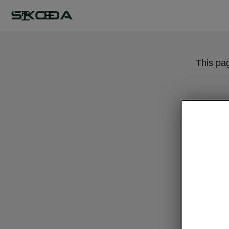
FR
This pa