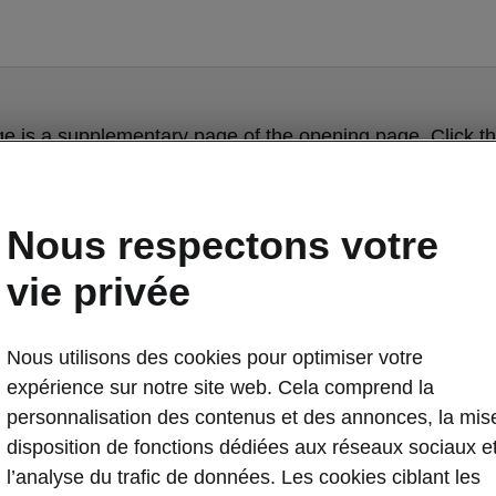
ge is a supplementary page of the opening page. Click th
to get back.
Nous respectons votre
Get back to the opening page.
vie privée
Nous utilisons des cookies pour optimiser votre
expérience sur notre site web. Cela comprend la
personnalisation des contenus et des annonces, la mis
disposition de fonctions dédiées aux réseaux sociaux e
l’analyse du trafic de données. Les cookies ciblant les