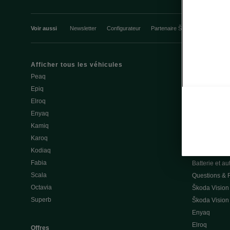
Voir aussi
Newsletter
Configurateur
Partenaire Škoda
Course d’
Afficher tous les véhicules
Mobilité élec
Peaq
Conseils et a
Epiq
Service & entr
Elroq
Batterie et sé
Enyaq
Mise à jour lo
Kamiq
3.7 Mise à jou
Karoq
Recharge pub
Kodiaq
Recharger à 
Fabia
Batterie et a
Scala
Questions &
Octavia
Škoda Vision
Superb
Škoda Vision
Enyaq
Elroq
Offres