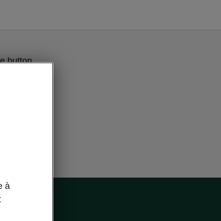
e button
e à
t