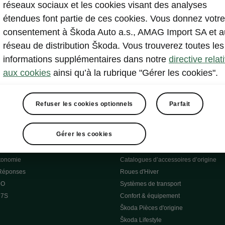
réseaux sociaux et les cookies visant des analyses
étendues font partie de ces cookies. Vous donnez votre
essai
consentement à Škoda Auto a.s., AMAG Import SA et a
réseau de distribution Škoda. Vous trouverez toutes les
informations supplémentaires dans notre
directive relat
trique
Škoda Connect
aux cookies
ainsi qu’à la rubrique "Gérer les cookies".
stuces
Service Cam
etien de l'e-véhicule
Applications d’infodivertissement
curité
Entretien véhicule
Refuser les cookies optionnels
Parfait
gicielle
Carosserie Endommagée
r logicielle
MyŠkoda App
Gérer les cookies
lique
3G Sunset
domicile
Liste de disponibilité
utonomie
Catalogues d’accessoires d’origine
 Réponses
Roues d'Hiver
 O
Systèmes de transport
 7S
Confort & équipement
Škoda Pièces d'origine
Škoda Lifestyle