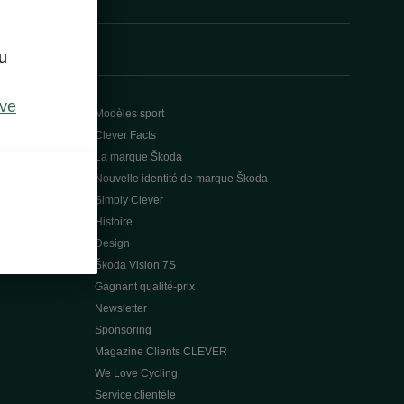
u
ive
Modèles sport
Clever Facts
La marque Škoda
Nouvelle identité de marque Škoda
Simply Clever
Histoire
Design
Škoda Vision 7S
Gagnant qualité-prix
Newsletter
Sponsoring
Magazine Clients CLEVER
We Love Cycling
Service clientèle