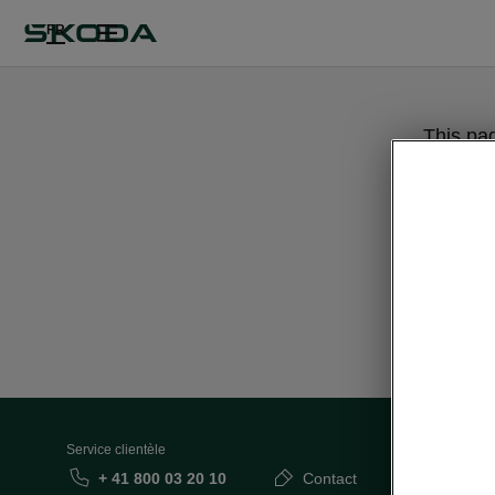
FR
This pa
Service clientèle
+ 41 800 03 20 10
Contact