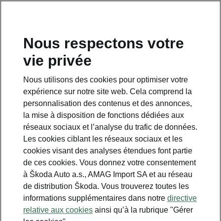
FR
Nous respectons votre
vie privée
This page is a supplementary page of the opening page.
Click the button to get back.
Nous utilisons des cookies pour optimiser votre
expérience sur notre site web. Cela comprend la
Get back to the opening page.
personnalisation des contenus et des annonces,
la mise à disposition de fonctions dédiées aux
réseaux sociaux et l’analyse du trafic de données.
Les cookies ciblant les réseaux sociaux et les
cookies visant des analyses étendues font partie
de ces cookies. Vous donnez votre consentement
à Škoda Auto a.s., AMAG Import SA et au réseau
de distribution Škoda. Vous trouverez toutes les
informations supplémentaires dans notre
directive
Pack Tech
relative aux cookies
ainsi qu’à la rubrique "Gérer