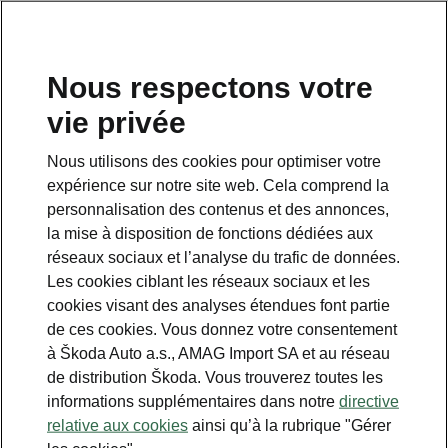
FR
Nous respectons votre
vie privée
This page is a supplementary page of the opening page.
Click the button to get back.
Nous utilisons des cookies pour optimiser votre
expérience sur notre site web. Cela comprend la
Get back to the opening page.
personnalisation des contenus et des annonces,
la mise à disposition de fonctions dédiées aux
réseaux sociaux et l’analyse du trafic de données.
Les cookies ciblant les réseaux sociaux et les
cookies visant des analyses étendues font partie
de ces cookies. Vous donnez votre consentement
à Škoda Auto a.s., AMAG Import SA et au réseau
de distribution Škoda. Vous trouverez toutes les
informations supplémentaires dans notre
directive
Options individuelles
relative aux cookies
ainsi qu’à la rubrique "Gérer