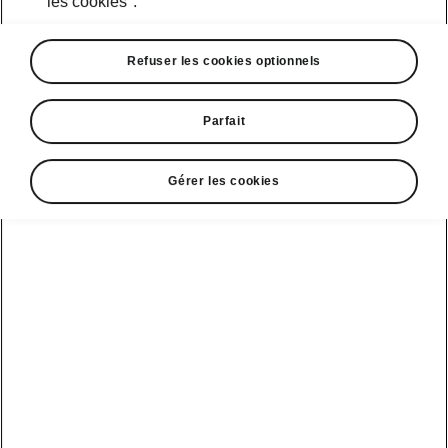
les cookies".
Refuser les cookies optionnels
Parfait
Gérer les cookies
Confort Škoda Epiq
Le confort au rythme de la
ville
Avec l’Epiq, chaque trajet devient une
expérience sans effort. Des sièges confortables