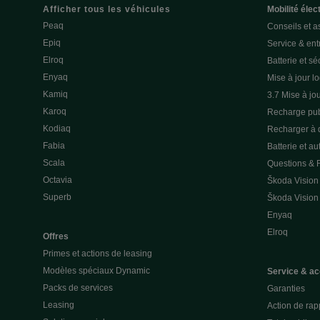
Afficher tous les véhicules
Mobilité élec
Peaq
Conseils et a
Epiq
Service & entr
Elroq
Batterie et sé
Enyaq
Mise à jour lo
Kamiq
3.7 Mise à jou
Karoq
Recharge pub
Kodiaq
Recharger à 
Fabia
Batterie et a
Scala
Questions &
Octavia
Škoda Vision
Superb
Škoda Vision
Enyaq
Elroq
Offres
Primes et actions de leasing
Modèles spéciaux Dynamic
Service & ac
Packs de services
Garanties
Leasing
Action de rap