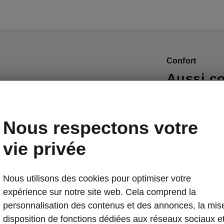
Confort
Aussi co
salon
Les sièges ava
Nous respectons votre
un voyage toujo
vie privée
support lombai
offrent un sou
chauffants en 
Nous utilisons des cookies pour optimiser votre
n’avez pas non
expérience sur notre site web. Cela comprend la
occupants de l
personnalisation des contenus et des annonces, la mis
beaucoup d’esp
disposition de fonctions dédiées aux réseaux sociaux e