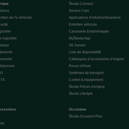
trique
Škoda Connect
stuces
Service Cam
etien de l'e-véhicule
Applications d’infodivertissement
curité
Entretien véhicule
gicielle
Carosserie Endommagée
r logicielle
MyŠkoda App
lique
3G Sunset
domicile
Liste de disponibilité
utonomie
Catalogues d’accessoires d’origine
 Réponses
Roues d'Hiver
 O
Systèmes de transport
 7S
Confort & équipement
Škoda Pièces d'origine
Škoda Lifestyle
cessoires
Occasions
Škoda Occasion Plus
pel