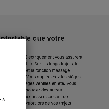
nfortable que votre
nt réglables électriquement vous assurent
urs confortable. Sur les longs trajets, le
re électrique et la fonction massage
tien précieux. Vous apprécierez les sièges
hiver et les sièges ventilés en été. Vous
 plus à vous soucier des autres
’Enyaq, car eux aussi disposent de
e à
ace et de confort lors de vos trajets
t