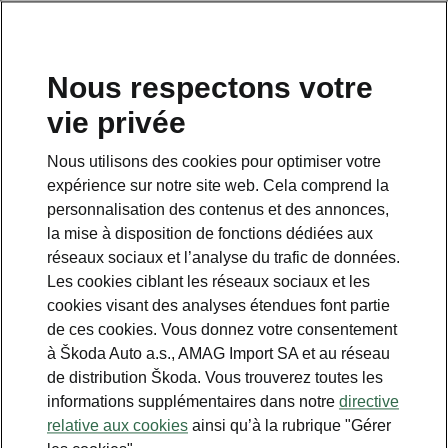
FR
Demandez un essai
Nous respectons votre
routier
vie privée
Nous utilisons des cookies pour optimiser votre
expérience sur notre site web. Cela comprend la
personnalisation des contenus et des annonces,
la mise à disposition de fonctions dédiées aux
Service clientèle
réseaux sociaux et l’analyse du trafic de données.
+ 41 800 03 20 10
Les cookies ciblant les réseaux sociaux et les
cookies visant des analyses étendues font partie
Contact
de ces cookies. Vous donnez votre consentement
à Škoda Auto a.s., AMAG Import SA et au réseau
de distribution Škoda. Vous trouverez toutes les
informations supplémentaires dans notre
directive
relative aux cookies
ainsi qu’à la rubrique "Gérer