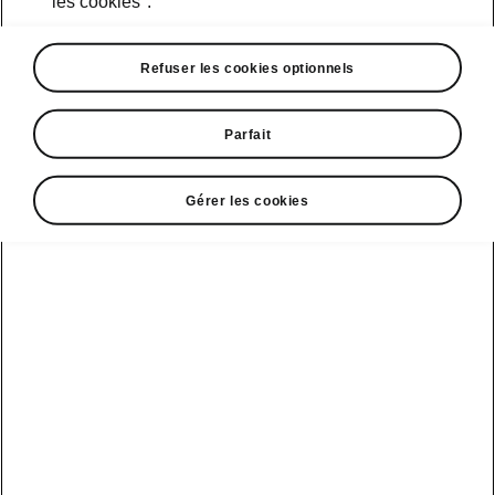
les cookies".
Course d’essai
Refuser les cookies optionnels
Parfait
Škoda Connect
Modèles sport
Gérer les cookies
Service Cam
Clever Facts
Afficher
Mobilité
électrique
tous les
Applications
La marque
véhicules
d’infodivertissement
Škoda
Conseils et
astuces
Peaq
Entretien
Nouvelle identité
véhicule
de marque
Service &
Epiq
Škoda
entretien de l'e-
Carosserie
véhicule
Elroq
Endommagée
Simply Clever
Batterie et
Enyaq
MyŠkoda App
Histoire
sécurité
Kamiq
3G Sunset
Design
Mise à jour
logicielle
Karoq
Liste de
Škoda Vision 7S
disponibilité
3.7 Mise à jour
Kodiaq
Gagnant qualité-