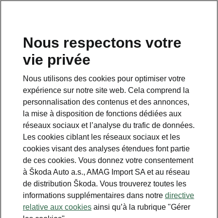
FR
Nous respectons votre
Service clientèle
vie privée
+ 41 800 03 20 10
Nous utilisons des cookies pour optimiser votre
Contact
expérience sur notre site web. Cela comprend la
personnalisation des contenus et des annonces,
la mise à disposition de fonctions dédiées aux
réseaux sociaux et l’analyse du trafic de données.
Les cookies ciblant les réseaux sociaux et les
cookies visant des analyses étendues font partie
Voir aussi
de ces cookies. Vous donnez votre consentement
Newsletter
à Škoda Auto a.s., AMAG Import SA et au réseau
de distribution Škoda. Vous trouverez toutes les
Configurateur
informations supplémentaires dans notre
directive
relative aux cookies
ainsi qu’à la rubrique "Gérer
Partenaire Škoda