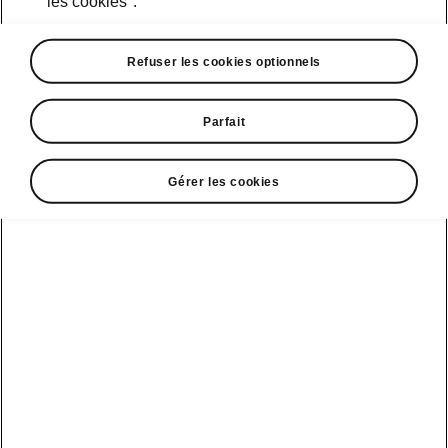
les cookies".
Course d’essai
Refuser les cookies optionnels
Parfait
Škoda Connect
Modèles sport
Gérer les cookies
Service Cam
Clever Facts
Afficher
Mobilité
électrique
tous les
Applications
La marque
véhicules
d’infodivertissement
Škoda
Conseils et
astuces
Peaq
Entretien
Nouvelle identité
véhicule
de marque
Service &
Epiq
Škoda
entretien de l'e-
Carosserie
véhicule
Elroq
Endommagée
Simply Clever
Batterie et
Enyaq
MyŠkoda App
Histoire
sécurité
Kamiq
3G Sunset
Design
Mise à jour
logicielle
Karoq
Liste de
Škoda Vision 7S
disponibilité
3.7 Mise à jour
Kodiaq
Gagnant qualité-