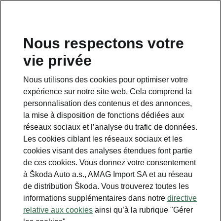
FR
Nous respectons votre
Service clientèle
vie privée
+ 41 800 03 20 10
Nous utilisons des cookies pour optimiser votre
Contact
expérience sur notre site web. Cela comprend la
personnalisation des contenus et des annonces,
la mise à disposition de fonctions dédiées aux
réseaux sociaux et l’analyse du trafic de données.
Les cookies ciblant les réseaux sociaux et les
cookies visant des analyses étendues font partie
Voir aussi
de ces cookies. Vous donnez votre consentement
Newsletter
à Škoda Auto a.s., AMAG Import SA et au réseau
de distribution Škoda. Vous trouverez toutes les
Configurateur
informations supplémentaires dans notre
directive
relative aux cookies
ainsi qu’à la rubrique "Gérer
Partenaire Škoda