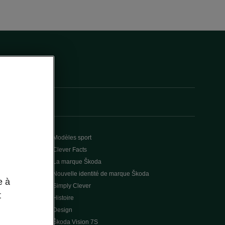
Modèles sport
Clever Facts
La marque Škoda
Nouvelle identité de marque Škoda
e à
Simply Clever
t
Histoire
Design
Škoda Vision 7S