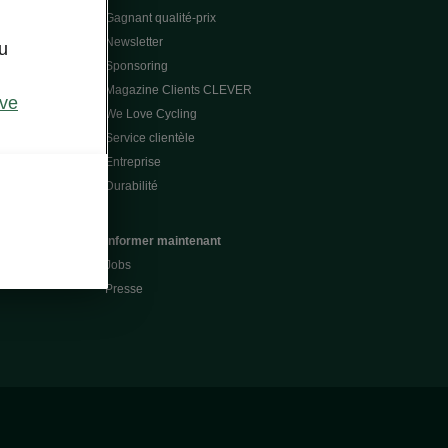
Gagnant qualité-prix
Newsletter
u
Sponsoring
Magazine Clients CLEVER
ive
We Love Cycling
Service clientèle
Entreprise
Durabilité
Informer maintenant
Jobs
Presse