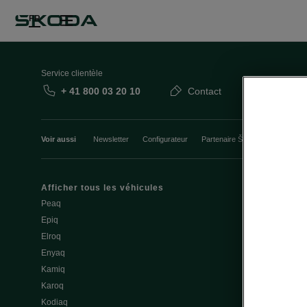
FR
Service clientèle
+ 41 800 03 20 10
Contact
Voir aussi
Newsletter
Configurateur
Partenaire Škoda
Course d’
Afficher tous les véhicules
Mobilité élec
Peaq
Conseils et a
Epiq
Service & entr
Elroq
Batterie et sé
Enyaq
Mise à jour lo
Kamiq
3.7 Mise à jou
Karoq
Recharge pub
Kodiaq
Recharger à 