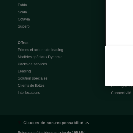
Fabia
Batterie et a
Scala
Questions &
Octavia
Škoda Vision
Superb
Škoda Vision
Enyaq
Elroq
Offres
Primes et actions de leasing
Modèles spéciaux Dynamic
Service & ac
Packs de services
Garanties
Leasing
Action de rap
Solution speciales
Totalmobil
Clients de flottes
Prolongation 
Interlocuteurs
Connectivité
Clauses de non-responsabilité
Puissance électrique maximale 195 kW