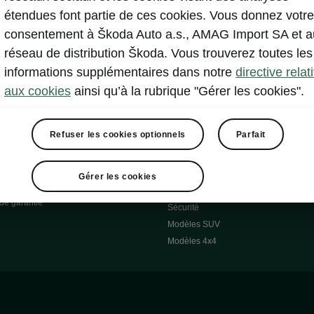
utonomie
Catalogues d’accessoires d’origine
étendues font partie de ces cookies. Vous donnez votre
 Réponses
Roues d'Hiver
consentement à Škoda Auto a.s., AMAG Import SA et a
 O
Systèmes de transport
réseau de distribution Škoda. Vous trouverez toutes les
 7S
Confort & équipement
informations supplémentaires dans notre
directive relat
Škoda Pièces d'origine
aux cookies
ainsi qu’à la rubrique "Gérer les cookies".
Škoda Lifestyle
Refuser les cookies optionnels
Parfait
cessoires
Occasions
Škoda Occasion Plus
pel
Gérer les cookies
À notre sujet
de garantie
Sécurité
Modèles SUV
Modèles 4x4