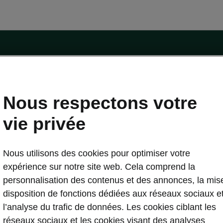
Nous respectons votre
essai
vie privée
trique
Škoda Connect
stuces
Service Cam
Nous utilisons des cookies pour optimiser votre
etien de l'e-véhicule
Applications d’infodivertissement
expérience sur notre site web. Cela comprend la
curité
Entretien véhicule
personnalisation des contenus et des annonces, la mis
gicielle
Carosserie Endommagée
disposition de fonctions dédiées aux réseaux sociaux e
r logicielle
MyŠkoda App
l’analyse du trafic de données. Les cookies ciblant les
lique
3G Sunset
réseaux sociaux et les cookies visant des analyses
domicile
Liste de disponibilité