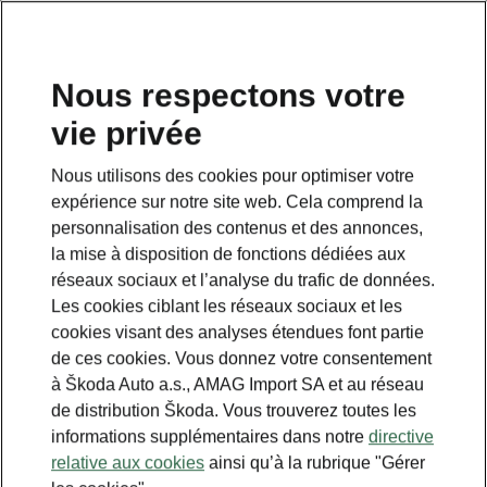
FR
Nous respectons votre
vie privée
RETOUR AUX MODÈLES
Nous utilisons des cookies pour optimiser votre
expérience sur notre site web. Cela comprend la
Superb - Manuels
personnalisation des contenus et des annonces,
la mise à disposition de fonctions dédiées aux
réseaux sociaux et l’analyse du trafic de données.
Paramètres de recherche
Les cookies ciblant les réseaux sociaux et les
cookies visant des analyses étendues font partie
Période de production
de ces cookies. Vous donnez votre consentement
2026/8
à Škoda Auto a.s., AMAG Import SA et au réseau
de distribution Škoda. Vous trouverez toutes les
informations supplémentaires dans notre
directive
relative aux cookies
ainsi qu’à la rubrique "Gérer
Marché