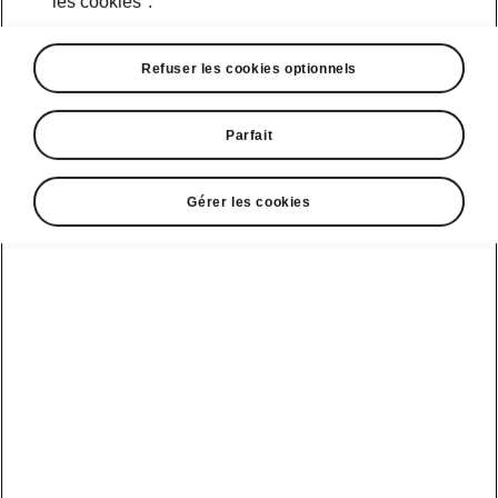
les cookies".
Škoda iV
Refuser les cookies optionnels
Parfait
Select your Škoda
Gérer les cookies
Peaq
Peaq Sportline
Autonomie
Batterie
523 km
86 kWh
Sportline
Votre consommation actuelle