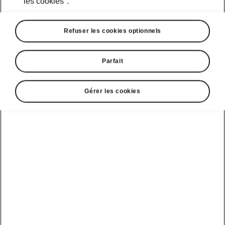
les cookies".
votre Škoda?
Refuser les cookies optionnels
Sélectionnez le modèle et le niveau de
batterie
Parfait
Gérer les cookies
Elroq
Elroq Sportline
Autonomie*
Batterie
419 km
77 kWh
Sportline
Recharge
10 - 80 %