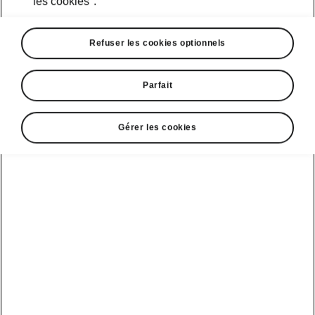
les cookies".
votre Škoda?
Refuser les cookies optionnels
Sélectionnez le modèle et le niveau de
batterie
Parfait
Gérer les cookies
Enyaq
Enyaq RS
Autonomie*
Batterie
434 km
77 kWh
RS
Recharge
10 - 80 %